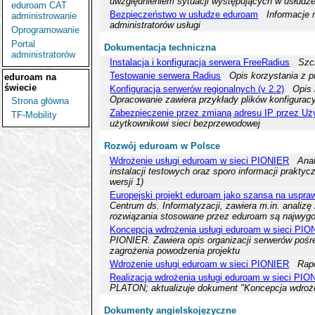
uwzględnieniem sytuacji występujących w usłudz
eduroam CAT
Bezpieczeństwo w usłudze eduroam
Informacje 
administrowanie
administratorów usługi
Oprogramowanie
Portal
Dokumentacja techniczna
administratorów
Instalacja i konfiguracja serwera FreeRadius
Szc
Testowanie serwera Radius
Opis korzystania z p
eduroam
na
świecie
Konfiguracja serwerów regionalnych (v 2.2)
Opis 
Opracowanie zawiera przykłady plików konfigurac
Strona główna
Zabezpieczenie przez zmianą adresu IP przez Uż
TF-Mobility
użytkownikowi sieci bezprzewodowej
Rozwój eduroam w Polsce
Wdrożenie usługi eduroam w sieci PIONIER
Ana
instalacji testowych oraz sporo informacji prakt
wersji 1)
Europejski projekt eduroam jako szansa na uspraw
Centrum ds. Informatyzacji, zawiera m.in. anali
rozwiązania stosowane przez eduroam są najwygo
Koncepcja wdrożenia usługi eduroam w sieci PIO
PIONIER. Zawiera opis organizacji serwerów pośre
zagrożenia powodzenia projektu
Wdrożenie usługi eduroam w sieci PIONIER
Rap
Realizacja wdrożenia usługi eduroam w sieci PIO
PLATON; aktualizuje dokument "Koncepcja wdroże
Dokumenty angielskojęzyczne