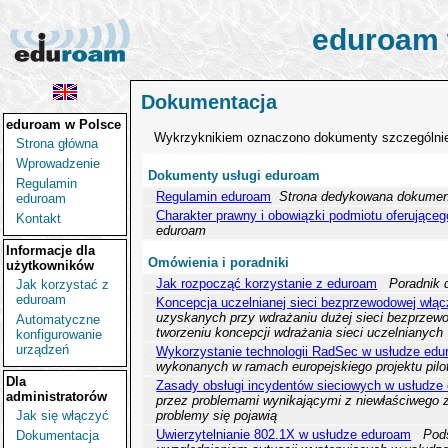
eduroam
Dokumentacja
eduroam
w Polsce
Wykrzyknikiem oznaczono dokumenty szczególnie
Strona główna
Wprowadzenie
Dokumenty usługi eduroam
Regulamin
Regulamin eduroam
Strona dedykowana dokument
eduroam
Charakter prawny i obowiązki podmiotu oferująceg
Kontakt
eduroam
Informacje dla
Omówienia i poradniki
użytkowników
Jak rozpocząć korzystanie z eduroam
Poradnik 
Jak korzystać z
eduroam
Koncepcja uczelnianej sieci bezprzewodowej włąc
uzyskanych przy wdrażaniu dużej sieci bezprzewo
Automatyczne
tworzeniu koncepcji wdrażania sieci uczelnianych
konfigurowanie
urządzeń
Wykorzystanie technologii RadSec w usłudze ed
wykonanych w ramach europejskiego projektu pil
Dla
Zasady obsługi incydentów sieciowych w usłudze
administratorów
przez problemami wynikającymi z niewłaściwego 
Jak się włączyć
problemy się pojawią
Uwierzytelnianie 802.1X w usłudze eduroam
Pod
Dokumentacja