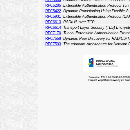
RFC5285
Extensible Authentication Protocol Tun
RFC5422
Dynamic Provisioning Using Flexible Au
RFC5931
Extensible Authentication Protocol (E
RFC6613
RADIUS over TCP
RFC6614
Transport Layer Security (TLS) Encryp
RFC7170
Tunnel Extensible Authentication Proto
RFC7558
Dynamic Peer Discovery for RADIUS/T
RFC7593
The eduroam Architecture for Network