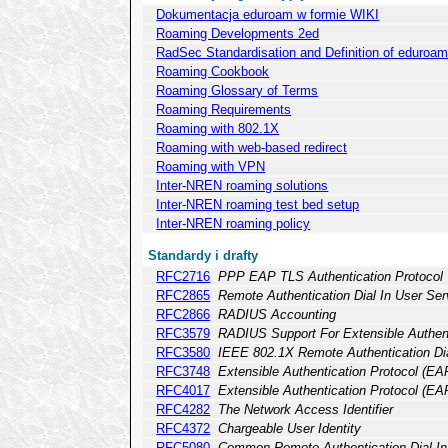
Dokumentacja eduroam w formie WIKI
Roaming Developments 2ed
RadSec Standardisation and Definition of eduroa
Roaming Cookbook
Roaming Glossary of Terms
Roaming Requirements
Roaming with 802.1X
Roaming with web-based redirect
Roaming with VPN
Inter-NREN roaming solutions
Inter-NREN roaming test bed setup
Inter-NREN roaming policy
Standardy i drafty
RFC2716
PPP EAP TLS Authentication Protocol
RFC2865
Remote Authentication Dial In User Se
RFC2866
RADIUS Accounting
RFC3579
RADIUS Support For Extensible Authent
RFC3580
IEEE 802.1X Remote Authentication Di
RFC3748
Extensible Authentication Protocol (EA
RFC4017
Extensible Authentication Protocol (E
RFC4282
The Network Access Identifier
RFC4372
Chargeable User Identity
RFC5080
Common Remote Authentication Dial In