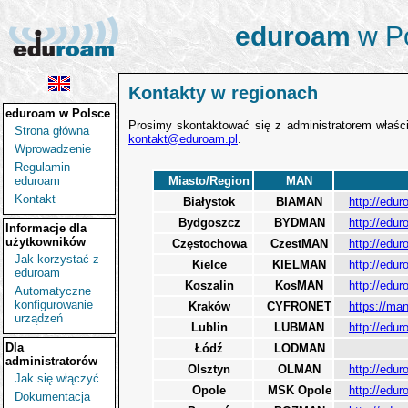
eduroam
w P
Kontakty w regionach
eduroam
w Polsce
Prosimy skontaktować się z administratorem właściw
Strona główna
kontakt@eduroam.pl
.
Wprowadzenie
Regulamin
eduroam
Miasto/Region
MAN
Kontakt
Białystok
BIAMAN
http://edu
Bydgoszcz
BYDMAN
http://edu
Informacje dla
użytkowników
Częstochowa
CzestMAN
http://edur
Jak korzystać z
Kielce
KIELMAN
http://edur
eduroam
Koszalin
KosMAN
http://edur
Automatyczne
konfigurowanie
Kraków
CYFRONET
https://ma
urządzeń
Lublin
LUBMAN
http://edur
Dla
Łódź
LODMAN
administratorów
Olsztyn
OLMAN
http://edu
Jak się włączyć
Opole
MSK Opole
http://edu
Dokumentacja