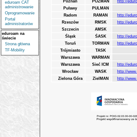
Poznań
POZMAN
http://edu
eduroam CAT
administrowanie
Puławy
PULMAN
Oprogramowanie
Radom
RAMAN
http://edu
Portal
Rzeszów
RMSK
http://edur
administratorów
Szczecin
AMSK
eduroam
na
Śląsk
ŚASK
http://edur
świecie
Toruń
TORMAN
http://edur
Strona główna
TF-Mobility
Trójmiasto
TASK
Warszawa
WARMAN
Warszawa
Sieć ICM
http://edur
Wrocław
WASK
http://www
Zielona Góra
ZielMAN
http://www